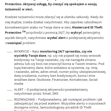
Protection. Aktywuj usługę, by cieszyć się spokojem o swoją
tożsamość w sieci.
Kradzież tożsamości może zdarzyć się w ułamku sekundy. Kiedy do
niej dojdzie, trzeba działać natychmiast. Aby zapobiec szkodliwym
konsekwencjom ataku na Twoje dane w sieci,
Mastercard ID Theft
TM
Protection
przychodzi z pomocą 24/7, by
wykryć
potencjalny
wyciek danych, natychmiast
wysłać alert
o podejrzanej aktywności
i
rozwiązać
problem.
WYKRYCIE – Nasz
monitoring 24/7 sprawdza, czy nie
wyciekły Twoje dane
, np. czy nie pojawił się nowy wniosek
kredytowy na Twoje nazwisko, czy nie nastąpiła zmiana
adresu lub czy ktoś nie otworzył konta w Twoim imieniu. Pod
lupę bierzemy dane, które wskażesz w systemie, np. imię
i nazwisko, adres, adres email, numer polisy ubezpieczeniowej,
datę urodzenia, numery kart kredytowych, konta i inne
wrażliwe dane: Osobowe, Finansowe, Kontaktowe, Social
media
ALERT – O podejrzanej aktywności powiadamiamy
natychmiast przez: Email, SMS
ROZWIĄZANIE – Podpowiadamy, jak rozwiązać problem i jak
zabezpieczyć się przed atakiem: Wszystkie alerty o oszustwach
dostępne online, Samoobsługowy poradnik ID Theft