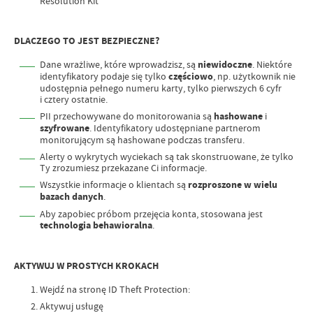
Resolution Kit
DLACZEGO TO JEST BEZPIECZNE?
Dane wrażliwe, które wprowadzisz, są
niewidoczne
. Niektóre
identyfikatory podaje się tylko
częściowo
, np. użytkownik nie
udostępnia pełnego numeru karty, tylko pierwszych 6 cyfr
i cztery ostatnie.
PII przechowywane do monitorowania są
hashowane
i
szyfrowane
. Identyfikatory udostępniane partnerom
monitorującym są hashowane podczas transferu.
Alerty o wykrytych wyciekach są tak skonstruowane, że tylko
Ty zrozumiesz przekazane Ci informacje.
Wszystkie informacje o klientach są
rozproszone w wielu
bazach danych
.
Aby zapobiec próbom przejęcia konta, stosowana jest
technologia behawioralna
.
AKTYWUJ W PROSTYCH KROKACH
Wejdź na stronę ID Theft Protection:
Aktywuj usługę