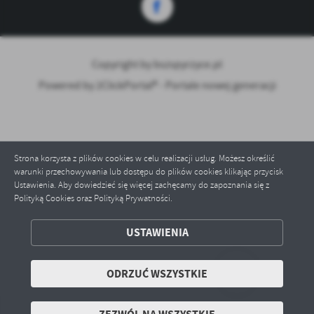
Copyright by bszspyrzyce.pl
Powered by
2ClickPortal® - Portale nowej generacji
Strona korzysta z plików cookies w celu realizacji usług. Możesz określić
warunki przechowywania lub dostępu do plików cookies klikając przycisk
Ustawienia. Aby dowiedzieć się więcej zachęcamy do zapoznania się z
Polityką Cookies oraz Polityką Prywatności.
ZAPISZ WYBRANE
USTAWIENIA
ODRZUĆ WSZYSTKIE
ODRZUĆ WSZYSTKIE
ZEZWÓL NA WSZYSTKIE