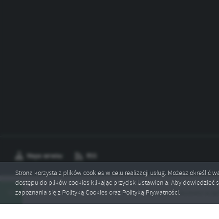
Mapa serwisu
RSS
Strona korzysta z plików cookies w celu realizacji usług. Możesz określić
dostępu do plików cookies klikając przycisk Ustawienia. Aby dowiedzieć 
Copyright by bszspyrzyce.pl
zapoznania się z Polityką Cookies oraz Polityką Prywatności.
Zastrzeż dokument w aplika