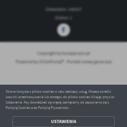
Odwiedzin: 140257
Online: 1
Copyright by bszspyrzyce.pl
Powered by
2ClickPortal® - Portale nowej generacji
Strona korzysta z plików cookies w celu realizacji usług. Możesz określić
warunki przechowywania lub dostępu do plików cookies klikając przycisk
Ustawienia. Aby dowiedzieć się więcej zachęcamy do zapoznania się z
Polityką Cookies oraz Polityką Prywatności.
ZAPISZ WYBRANE
USTAWIENIA